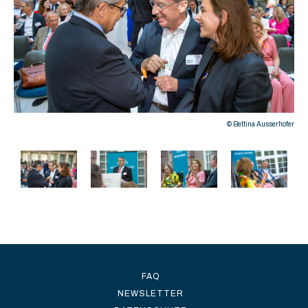
hofer
© Bettina Ausserhofer
FAQ
NEWSLETTER