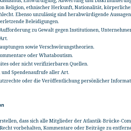
h Rassismus, Entwürdigung, Abwertung und Diskriminierun
 Religion, ethnischer Herkunft, Nationalität, körperliche
schlecht. Ebenso unzulässig sind herabwürdigende Aussag
erletzende Beleidigungen.
 Aufforderung zu Gewalt gegen Institutionen, Unternehme
Art.
hauptungen sowie Verschwörungstheorien.
 Kommentare oder Whataboutism.
tes oder nicht verifizierbaren Quellen.
 und Spendenaufrufe aller Art.
tzrechte oder die Veröffentlichung persönlicher Informat
en
erstellen, dass sich alle Mitglieder der Atlantik-Brücke-Co
s Recht vorbehalten, Kommentare oder Beiträge zu entferne