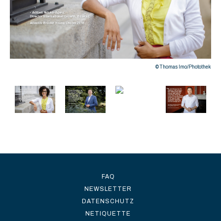
thek
© Thomas Imo/Photothek
FAQ
NEWSLETTER
DATENSCHUTZ
NETIQUETTE