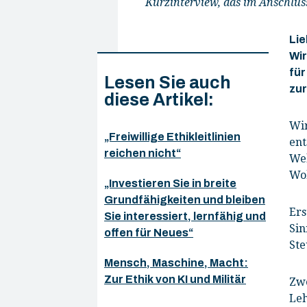
Kurzinterview, das im Anschlus
Lie
Wir
für
Lesen Sie auch
zu
diese Artikel:
Wir
„Freiwillige Ethikleitlinien
ent
reichen nicht“
Wel
Woh
„Investieren Sie in breite
Grundfähigkeiten und bleiben
Ers
Sie interessiert, lernfähig und
Sin
offen für Neues“
Ste
Mensch, Maschine, Macht:
Zur Ethik von KI und Militär
Zwe
Leh