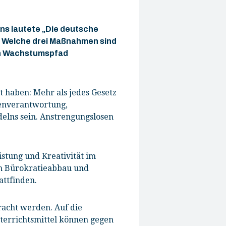
ons lautete „Die deutsche
. Welche drei Maßnahmen sind
den Wachstumspfad
 haben: Mehr als jedes Gesetz
genverantwortung,
elns sein. Anstrengungslosen
istung und Kreativität im
ch Bürokratieabbau und
attfinden.
racht werden. Auf die
nterrichtsmittel können gegen