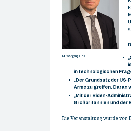
B
E
M
U
a
D
Dr. Wolfgang Fink
„
i
in technologischen Frag
„Der Grundsatz der US-Po
Arme zu greifen. Daran w
„Mit der Biden-Administ
Großbritannien und der E
Die Veranstaltung wurde von D