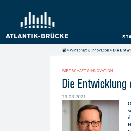
ST
»
Wirtschaft & Innovation
»
Die Entw
WIRTSCHAFT & INNOVATION
Die Entwicklung 
19.03.2021
O
s
d
H