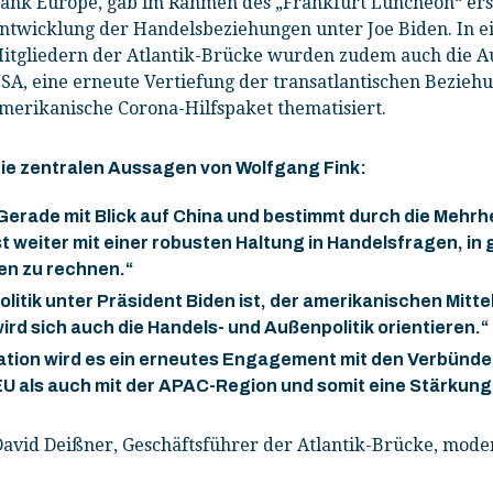
ank Europe, gab im Rahmen des „Frankfurt Luncheon“ ers
ntwicklung der Handelsbeziehungen unter Joe Biden. In ei
itgliedern der Atlantik-Brücke wurden zudem auch die A
SA, eine erneute Vertiefung der transatlantischen Beziehu
merikanische Corona-Hilfspaket thematisiert.
ie zentralen Aussagen von Wolfgang Fink:
Gerade mit Blick auf China und bestimmt durch die Mehrh
st weiter mit einer robusten Haltung in Handelsfragen, i
en zu rechnen.“
litik unter Präsident Biden ist, der amerikanischen Mitte
ird sich auch die Handels- und Außenpolitik orientieren.“
ration wird es ein erneutes Engagement mit den Verbünde
U als auch mit der APAC-Region und somit eine Stärkung 
avid Deißner, Geschäftsführer der Atlantik-Brücke, moder