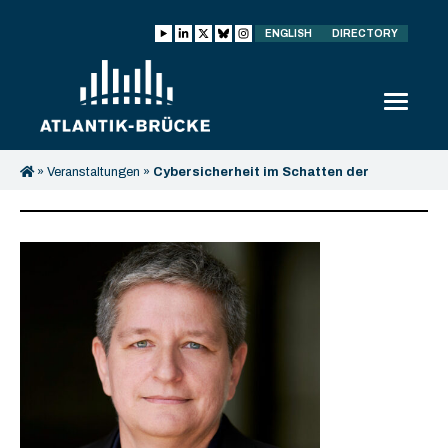
ENGLISH
DIRECTORY
»
Veranstaltungen
»
Cybersicherheit im Schatten der
Geopolitik