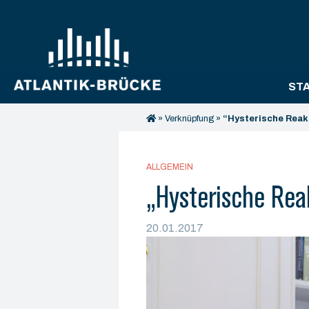
ST
»
Verknüpfung
»
“Hysterische Reakt
ALLGEMEIN
„Hysterische Rea
20.01.2017