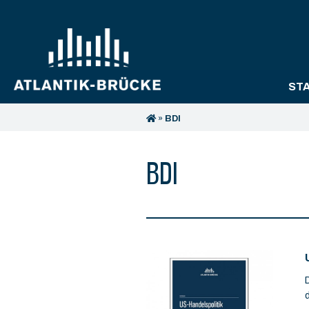
ST
»
BDI
BDI