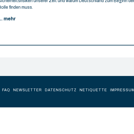
Sicherheitsrisiken unserer Zeit und warum Deutschland zum Beginn de
Rolle finden muss.
... mehr
FAQ
NEWSLETTER
DATENSCHUTZ
NETIQUETTE
IMPRESSU