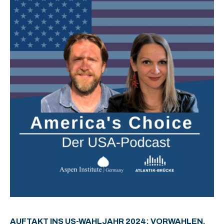
AUFTAKT INS US-WAHLJAHR 2024: VORWAHLEN,