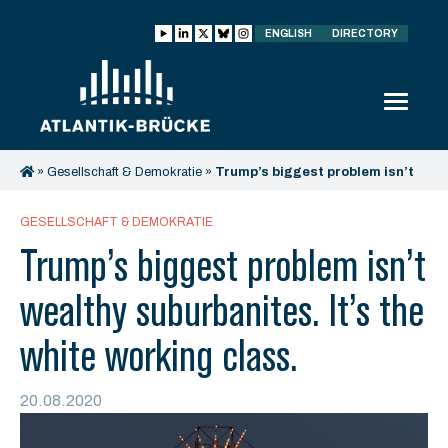
ENGLISH
DIRECTORY
»
Gesellschaft & Demokratie
»
Trump’s biggest problem isn’t
wealthy suburbanites. It’s the white working class.
GESELLSCHAFT & DEMOKRATIE
Trump’s biggest problem isn’t
wealthy suburbanites. It’s the
white working class.
20.08.2020