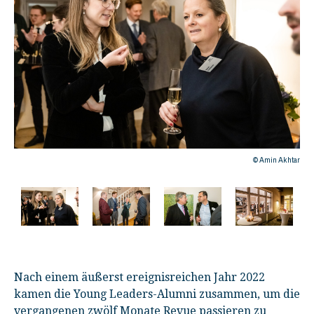
htar
© Amin Akhtar
Nach einem äußerst ereignisreichen Jahr 2022
kamen die Young Leaders-Alumni zusammen, um die
vergangenen zwölf Monate Revue passieren zu