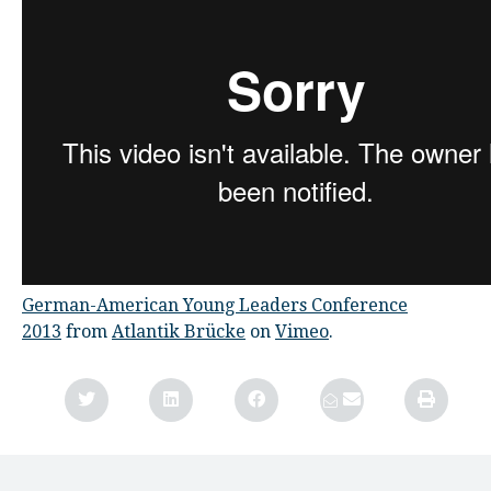
German-American Young Leaders Conference
2013
from
Atlantik Brücke
on
Vimeo
.