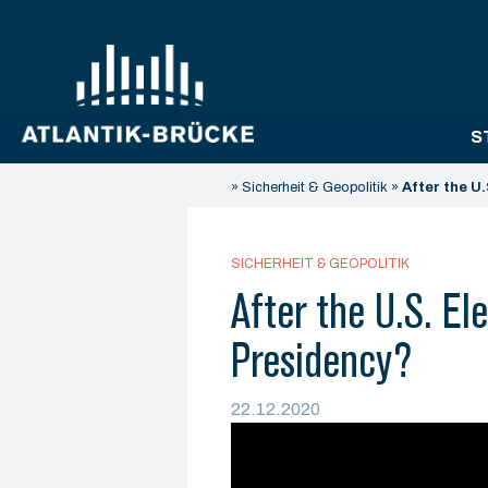
S
»
Sicherheit & Geopolitik
»
After the U
SICHERHEIT & GEOPOLITIK
After the U.S. E
Presidency?
22.12.2020