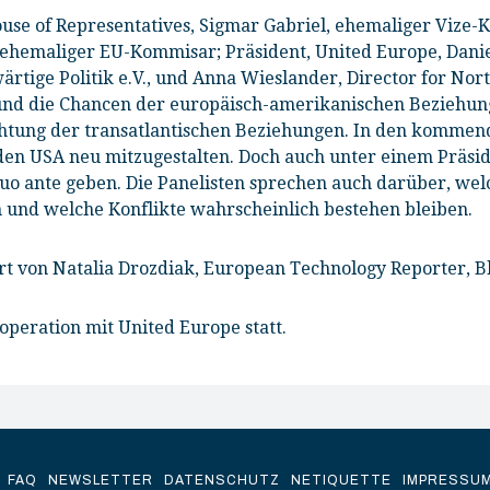
ouse of Representatives, Sigmar Gabriel, ehemaliger Vize-K
ehemaliger EU-Kommisar; Präsident, United Europe,
Danie
ärtige Politik e.V., und Anna Wieslander,
Director for Nor
 und die Chancen der europäisch-amerikanischen Beziehun
chtung der transatlantischen Beziehungen. In den kommen
en USA neu mitzugestalten. Doch auch unter einem Präsid
uo ante geben. Die Panelisten sprechen auch darüber, we
und welche Konflikte wahrscheinlich bestehen bleiben.
rt von
Natalia Drozdiak
,
Europe
an Technology Reporter, 
operation mit United Europe statt.
FAQ
NEWSLETTER
DATENSCHUTZ
NETIQUETTE
IMPRESSU