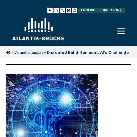
ENGLISH
DIRECTORY
»
Veranstaltungen
»
Disrupted Enlightenment: AI’s Challenge
to Democracy and Women’s Empowerment