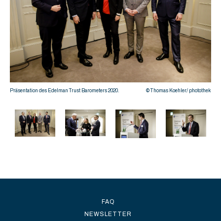
othek
Präs
Präsentation des Edelman Trust Barometers 2020.
© Thomas Koehler/ photothek
FAQ
NEWSLETTER