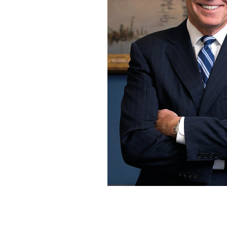
© U.S. Senate