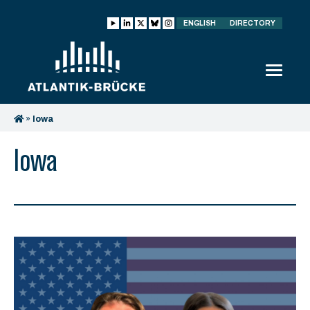
ENGLISH
DIRECTORY
»
Iowa
Iowa