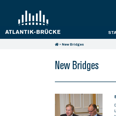
ST
»
New Bridges
New Bridges