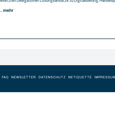
besetzten Delegationen Lösungsansätze zu Digitalisierung, Handelspo
... mehr
FAQ
NEWSLETTER
DATENSCHUTZ
NETIQUETTE
IMPRESSU