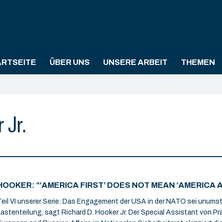
ARTSEITE
ÜBER UNS
UNSERE ARBEIT
THEMEN
 Jr.
HOOKER: “‘AMERICA FIRST’ DOES NOT MEAN ‘AMERICA 
Teil VI unserer Serie: Das Engagement der USA in der NATO sei unumstö
Lastenteilung, sagt Richard D. Hooker Jr. Der Special Assistant von Pr