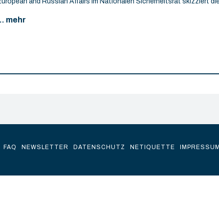
European and Russian Affairs im Nationalen Sicherheitsrat skizziert die
... mehr
FAQ
NEWSLETTER
DATENSCHUTZ
NETIQUETTE
IMPRESSU