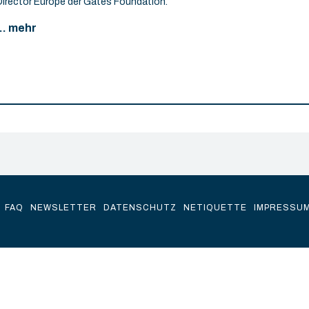
Director Europe der Gates Foundation.
... mehr
FAQ
NEWSLETTER
DATENSCHUTZ
NETIQUETTE
IMPRESSU