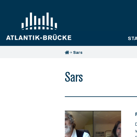
ST
»
Sars
Sars