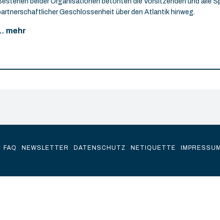
Bestehen beider Organisationen betonten die Vorsitzenden und alle S
partnerschaftlicher Geschlossenheit über den Atlantik hinweg.
... mehr
FAQ
NEWSLETTER
DATENSCHUTZ
NETIQUETTE
IMPRESSU