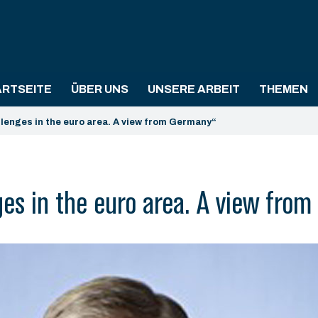
ARTSEITE
ÜBER UNS
UNSERE ARBEIT
THEMEN
llenges in the euro area. A view from Germany“
ges in the euro area. A view fro