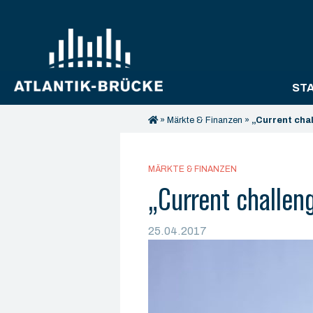
ST
»
Märkte & Finanzen
»
„Current cha
MÄRKTE & FINANZEN
„Current challen
25.04.2017