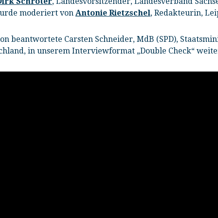
Dirk Schröter
, Landesvorsitzender, Landesverband Sachse
wurde moderiert von
Antonie Rietzschel
, Redakteurin, Lei
n beantwortete Carsten Schneider, MdB (SPD), Staatsmini
chland, in unserem Interviewformat „Double Check“ weite