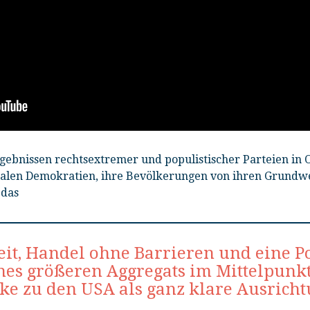
gebnissen rechtsextremer und populistischer Parteien in 
eralen Demokratien, ihre Bevölkerungen von ihren Grundw
 das
it, Handel ohne Barrieren und eine Pol
nes größeren Aggregats im Mittelpunkt
ke zu den USA als ganz klare Ausricht