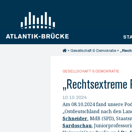
ST
»
Gesellschaft & Demokratie
»
„Rech
GESELLSCHAFT & DEMOKRATIE
„Rechtsextreme P
10.10.2024
Am 08.10.2024 fand unsere Po
„Ostdeutschland nach den Land
Schneider
,
MdB (SPD), Staats
Sardoschau
, Juniorprofessor