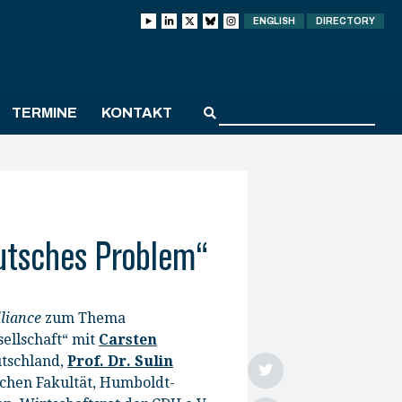
ENGLISH
DIRECTORY
TERMINE
KONTAKT
eutsches Problem“
lliance
zum Thema
ellschaft“ mit
Carsten
utschland,
Prof. Dr. Sulin
ichen Fakultät, Humboldt-