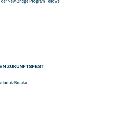
n der New Bridge Program Fellows.
GEN ZUKUNFTSFEST
Atlantik-Brücke.