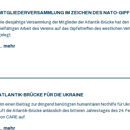
MITGLIEDERVERSAMMLUNG IM ZEICHEN DES NATO-GIP
Die diesjährige Versammlung der Mitglieder der Atlantik-Brücke hat den
vielfältigen Arbeit des Vereins auf das Gipfeltreffen des westlichen Ve
gelegt.
... mehr
ATLANTIK-BRÜCKE FÜR DIE UKRAINE
Um einen Beitrag zur dringend benötigten humanitären Nothilfe für Ukra
ruft die Atlantik-Brücke anlässlich des bitteren Jahrestages des 24. F
von CARE auf.
... mehr