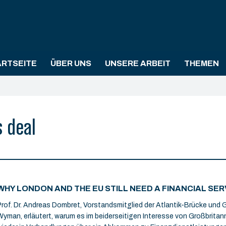
ARTSEITE
ÜBER UNS
UNSERE ARBEIT
THEMEN
s deal
WHY LONDON AND THE EU STILL NEED A FINANCIAL SER
Prof. Dr. Andreas Dombret, Vorstandsmitglied der Atlantik-Brücke und G
Wyman, erläutert, warum es im beiderseitigen Interesse von Großbritan