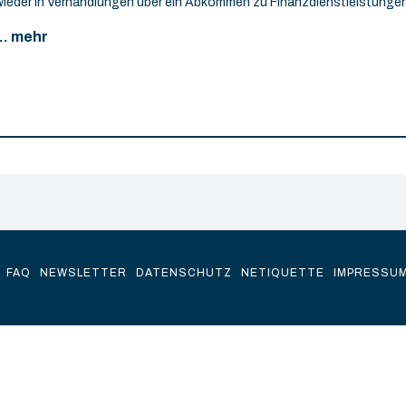
wieder in Verhandlungen über ein Abkommen zu Finanzdienstleistungen
... mehr
FAQ
NEWSLETTER
DATENSCHUTZ
NETIQUETTE
IMPRESSU