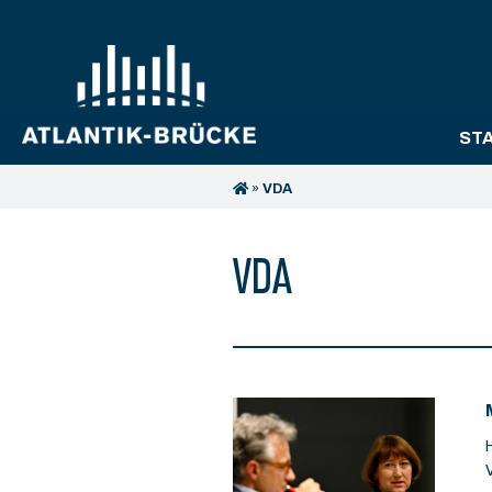
ST
»
VDA
VDA