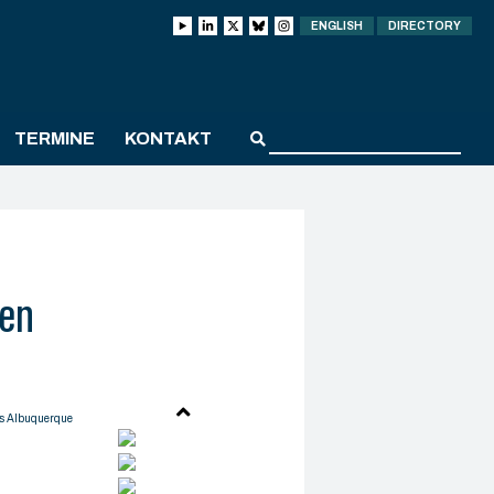
ENGLISH
DIRECTORY
TERMINE
KONTAKT
uen
os Albuquerque