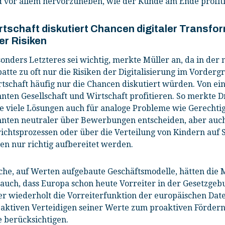
 vor allem hervorzuheben, wie der Kunde am Ende profiti
rtschaft diskutiert Chancen digitaler Transfo
er Risiken
onders Letzteres sei wichtig, merkte Müller an, da in der
atte zu oft nur die Risiken der Digitalisierung im Vorder
tschaft häufig nur die Chancen diskutiert würden. Von e
nten Gesellschaft und Wirtschaft profitieren. So merkte Dr
e viele Lösungen auch für analoge Probleme wie Gerechti
nten neutraler über Bewerbungen entscheiden, aber auc
ichtsprozessen oder über die Verteilung von Kindern auf 
en nur richtig aufbereitet werden.
che, auf Werten aufgebaute Geschäftsmodelle, hätten die M
 auch, dass Europa schon heute Vorreiter in der Gesetzgeb
ner wiederholt die Vorreiterfunktion der europäischen D
ktiven Verteidigen seiner Werte zum proaktiven Fördern
 berücksichtigen.