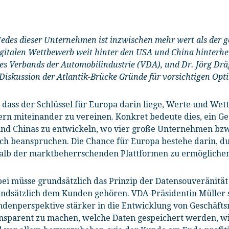
Jedes dieser Unternehmen ist inzwischen mehr wert als der g
igitalen Wettbewerb weit hinter den USA und China hinterh
es Verbands der Automobilindustrie (VDA), und Dr. Jörg Dräg
 Diskussion der Atlantik-Brücke Gründe für vorsichtigen Op
dass der Schlüssel für Europa darin liege, Werte und Wett
ern miteinander zu vereinen. Konkret bedeute dies, ein 
d Chinas zu entwickeln, wo vier große Unternehmen bzw. 
ch beanspruchen. Die Chance für Europa bestehe darin, du
alb der marktbeherrschenden Plattformen zu ermöglichen
ei müsse grundsätzlich das Prinzip der Datensouveränität
ndsätzlich dem Kunden gehören. VDA-Präsidentin Müller sp
denperspektive stärker in die Entwicklung von Geschäft
nsparent zu machen, welche Daten gespeichert werden, w