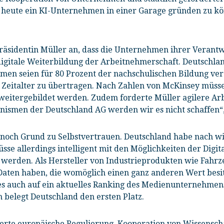
n, heute ein KI-Unternehmen in einer Garage gründen zu kö
räsidentin Müller an, dass die Unternehmen ihrer Veran
digitale Weiterbildung der Arbeitnehmerschaft. Deutschlan
hmen seien für 80 Prozent der nachschulischen Bildung v
le Zeitalter zu übertragen. Nach Zahlen von McKinsey müssen
weitergebildet werden. Zudem forderte Müller agilere Ar
ismen der Deutschland AG werden wir es nicht schaffen“, 
nnoch Grund zu Selbstvertrauen. Deutschland habe nach w
üsse allerdings intelligent mit den Möglichkeiten der Digit
werden. Als Hersteller von Industrieprodukten wie Fahr
ten haben, die womöglich einen ganz anderen Wert besitze
es auch auf ein aktuelles Ranking des Medienunternehme
m belegt Deutschland den ersten Platz.
rte europäische Regulierung, Kooperation von Wissenscha