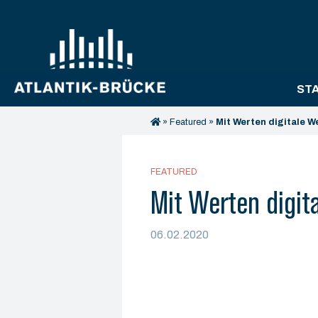
ST
»
Featured
»
Mit Werten digitale 
FEATURED
Mit Werten digit
06.02.2020
© Carlos Albuquerque