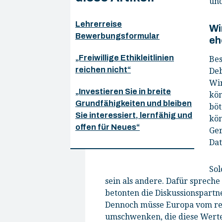
und
Lehrerreise
Wi
Bewerbungsformular
eh
„Freiwillige Ethikleitlinien
Bes
reichen nicht“
Deb
Wir
„Investieren Sie in breite
kön
Grundfähigkeiten und bleiben
böt
Sie interessiert, lernfähig und
kön
offen für Neues“
Ger
Dat
Sol
sein als andere. Dafür spreche
betonten die Diskussionspart
Dennoch müsse Europa vom rea
umschwenken, die diese Werte