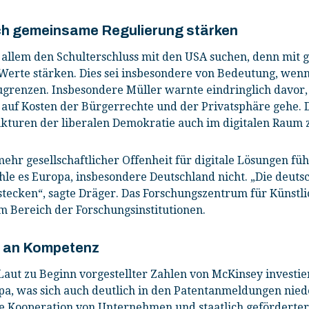
h gemeinsame Regulierung stärken
r allem den Schulterschluss mit den USA suchen, denn mi
rte stärken. Dies sei insbesondere von Bedeutung, wenn
ugrenzen. Insbesondere Müller warnte eindringlich davor, 
h auf Kosten der Bürgerrechte und der Privatsphäre gehe. 
kturen der liberalen Demokratie auch im digitalen Raum 
ehr gesellschaftlicher Offenheit für digitale Lösungen fü
le es Europa, insbesondere Deutschland nicht. „Die deuts
rstecken“, sagte Dräger. Das Forschungszentrum für Künstlic
im Bereich der Forschungsinstitutionen.
ht an Kompetenz
 Laut zu Beginn vorgestellter Zahlen von McKinsey investier
opa, was sich auch deutlich in den Patentanmeldungen nied
ie Kooperation von Unternehmen und staatlich geförderte