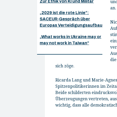
Zur Ethik von KI und Militär
und
an.
„2029 ist die rote Linie“:
SACEUR-Gespräch über
Nic
Europas Verteidigungsaufbau
Auß
sti
„What works in Ukraine may or
ein
may not work in Taiwan“
ver
Aus
die
sich zöge.
Ricarda Lang und Marie-Agnes
Spitzenpolitikerinnen im Zeit
Beide schilderten eindrucksvol
Überzeugungen vertreten, ausge
wichtig, dass alle demokratis