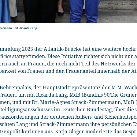
mmermann und Ricarda Lang
ammlung 2023 der Atlantik-Brücke hat eine weitere hochr
rücke
stattgefunden. Diese Initiative richtet sich nicht nur
n auch an Frauen, die noch nicht Teil des Netzwerks der A
htbarkeit von Frauen und den Frauenanteil innerhalb der A
Behrenpalais, der Hauptstadtrepräsentanz der M.M. Warbu
Frauen, um mit Ricarda Lang, MdB (Bündnis 90/Die Grüne
nen, und mit Dr. Marie-Agnes Strack-Zimmermann, MdB (
teidigungsausschusses im Deutschen Bundestag, über die v
ausforderungen der deutschen Außen- und Sicherheitspoli
schten Lang und Strack-Zimmermann ihre persönlichen E
tzenpolitikerinnen aus. Katja Gloger moderierte das Gespräc