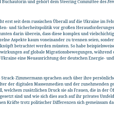
 Buchautorin und gehört dem Steering Committee des
Fem
ht erst seit dem russischen Überall auf die Ukraine im Feb
en- und Sicherheitspolitik vor großen Herausforderungen
mmten darin überein, dass diese komplex und vielschichtig s
zelne Aspekte kaum voneinander zu trennen seien, sond
knüpft betrachtet werden müssten. So habe beispielsweis
wirkungen auf globale Migrationsbewegungen, während de
 Ukraine eine Neuausrichtung der deutschen Energie- und
 Strack-Zimmermann sprachen auch über ihre persönlich
alter der digitalen Massenmedien und der zunehmenden ges
l, welchem zusätzlichen Druck sie als Frauen, die in der Öf
setzt sind und wie sich dies auch auf ihr privates Umfeld
chen Kräfte trotz politischer Differenzen sich gemeinsam