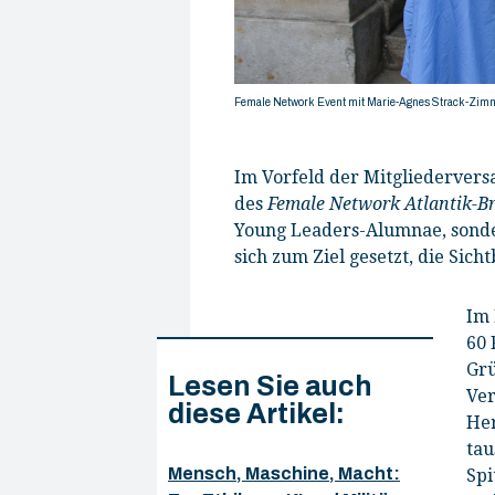
© Jonas Ader
Female Network Event mit Marie-Agnes Strack-Zi
Im Vorfeld der Mitgliedervers
des
Female Network Atlantik-B
Young Leaders-Alumnae, sonder
sich zum Ziel gesetzt, die Sic
Im 
60 
Grü
Lesen Sie auch
Ver
diese Artikel:
Her
tau
Mensch, Maschine, Macht:
Spi