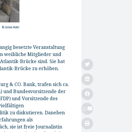
Female Network Event mit Marie-Agnes Strack-Zimmermann und Ricarda Lang
© Jonas Ader
angig besetzte Veranstaltung
 an weibliche Mitglieder und
tlantik-Brücke sind. Sie hat
tlantik-Brücke zu erhöhen.
rg & CO. Bank, trafen sich ca.
n) und Bundesvorsitzende der
FDP) und Vorsitzende des
ielfältigen
tik zu diskutieren. Daneben
rfahrungen als
h, sie ist freie Journalistin