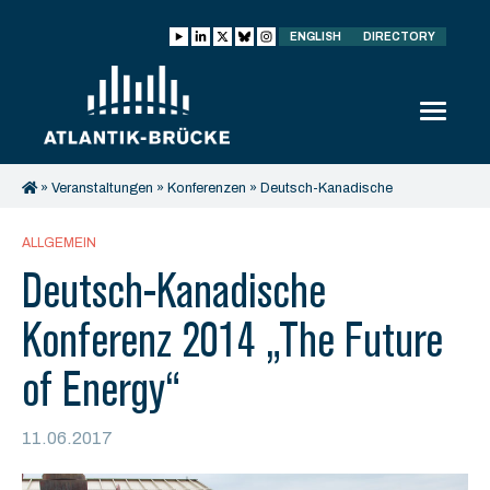
ENGLISH
DIRECTORY
»
Veranstaltungen
»
Konferenzen
»
Deutsch-Kanadische
Konferenzen
»
Deutsch-Kanadische Konferenz 2014 “The
Future of Energy”
ALLGEMEIN
Deutsch-Kanadische
Konferenz 2014 „The Future
of Energy“
11.06.2017