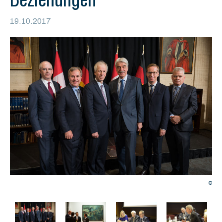
19.10.2017
©
©