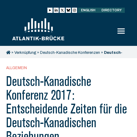
ENGLISH
DIRECTORY
»
Verknüpfung
»
Deutsch-Kanadische Konferenzen
»
Deutsch-
Kanadische Konferenz 2017: Entscheidende Zeiten für die
Deutsch-Kanadischen Beziehungen
ALLGEMEIN
Deutsch-Kanadische
Konferenz 2017:
Entscheidende Zeiten für die
Deutsch-Kanadischen
Beziehungen