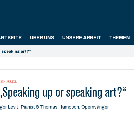
ARTSEITE
ÜBER UNS
UNSERE ARBEIT
THEMEN
r speaking art?”
DISKUSSION
„Speaking up or speaking art?“
Igor Levit, Pianist & Thomas Hampson, Opernsänger