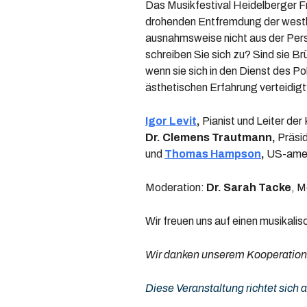
Das Musikfestival Heidelberger Fr
drohenden Entfremdung der westl
ausnahmsweise nicht aus der Persp
schreiben Sie sich zu? Sind sie Br
wenn sie sich in den Dienst des Po
ästhetischen Erfahrung verteidigt
Igor Levit
,
Pianist und Leiter d
Dr. Clemens Trautmann,
Präsi
und
Thomas Hampson
,
US-ameri
Moderation:
Dr. Sarah Tacke
, M
Wir freuen uns auf einen musikali
Wir danken unserem Kooperation
Diese Veranstaltung richtet sich