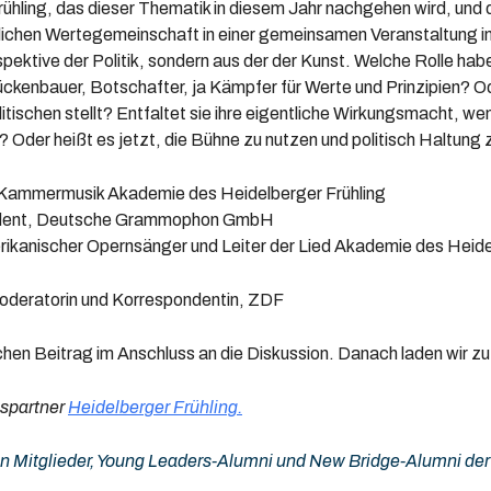
ühling, das dieser Thematik in diesem Jahr nachgehen wird, und d
ichen Wertegemeinschaft in einer gemeinsamen Veranstaltung in
ektive der Politik, sondern aus der der Kunst. Welche Rolle ha
ückenbauer, Botschafter, ja Kämpfer für Werte und Prinzipien? Od
litischen stellt? Entfaltet sie ihre eigentliche Wirkungsmacht, we
? Oder heißt es jetzt, die Bühne zu nutzen und politisch Haltung 
er Kammermusik Akademie des Heidelberger Frühling
dent, Deutsche Grammophon GmbH
kanischer Opernsänger und Leiter der Lied Akademie des Heide
oderatorin und Korrespondentin, ZDF
schen Beitrag im Anschluss an die Diskussion. Danach laden wir z
spartner
Heidelberger Frühling.
 an Mitglieder, Young Leaders-Alumni und New Bridge-Alumni der