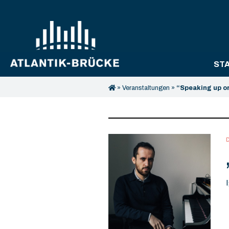
ST
»
Veranstaltungen
»
“Speaking up o