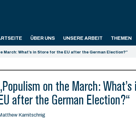
ARTSEITE
ÜBER UNS
UNSERE ARBEIT
THEMEN
e March: What’s in Store for the EU after the German Election?”
„Populism on the March: What’s i
EU after the German Election?“
Matthew Karnitschnig