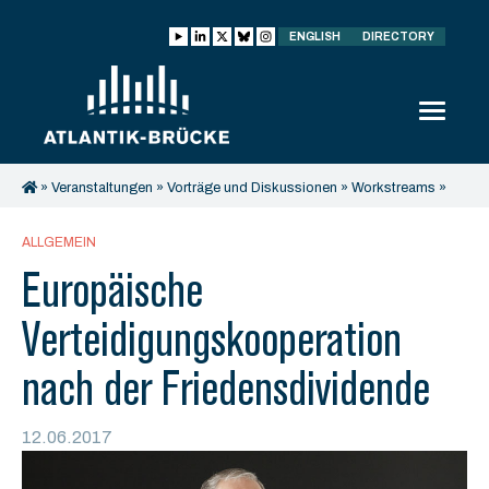
ENGLISH
DIRECTORY
»
Veranstaltungen
»
Vorträge und Diskussionen
»
Workstreams
»
Workstream Außen- und Sicherheitspolitik
»
Europäische
Verteidigungskooperation nach der Friedensdividende
ALLGEMEIN
Europäische
Verteidigungskooperation
nach der Friedensdividende
12.06.2017