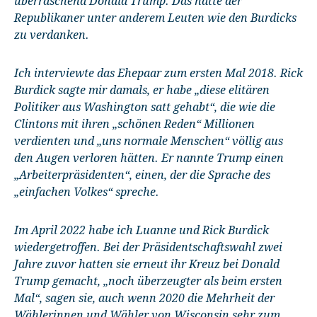
überraschend Donald Trump. Das hatte der
Republikaner unter anderem Leuten wie den Burdicks
zu verdanken.
Ich interviewte das Ehepaar zum ersten Mal 2018. Rick
Burdick sagte mir damals, er habe „diese elitären
Politiker aus Washington satt gehabt“, die wie die
Clintons mit ihren „schönen Reden“ Millionen
verdienten und „uns normale Menschen“ völlig aus
den Augen verloren hätten. Er nannte Trump einen
„Arbeiterpräsidenten“, einen, der die Sprache des
„einfachen Volkes“ spreche.
Im April 2022 habe ich Luanne und Rick Burdick
wiedergetroffen. Bei der Präsidentschaftswahl zwei
Jahre zuvor hatten sie erneut ihr Kreuz bei Donald
Trump gemacht, „noch überzeugter als beim ersten
Mal“, sagen sie, auch wenn 2020 die Mehrheit der
Wählerinnen und Wähler von Wisconsin sehr zum