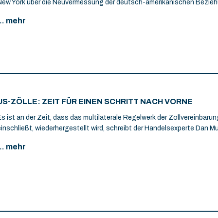
New York über die Neuvermessung der deutsch-amerikanischen Bezie
... mehr
US-ZÖLLE: ZEIT FÜR EINEN SCHRITT NACH VORNE
Es ist an der Zeit, dass das multilaterale Regelwerk der Zollvereinbaru
einschließt, wiederhergestellt wird, schreibt der Handelsexperte Dan Mu
... mehr