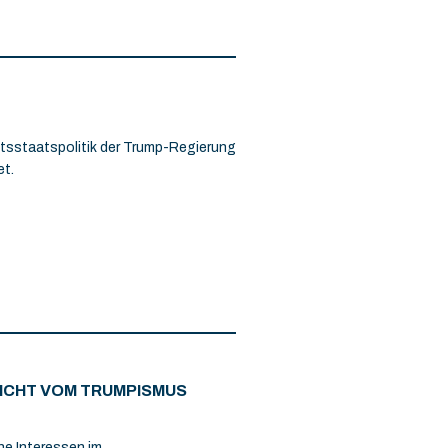
htsstaatspolitik der Trump-Regierung
et.
NICHT VOM TRUMPISMUS
he Interessen im