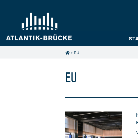
ST
»
EU
EU