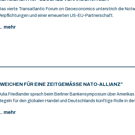
Das vierte Transatlantic Forum on Geoeconomics unterstrich die Not
Verpflichtungen und einer erneuerten US-EU-Partnerschaft.
... mehr
„WEICHEN FÜR EINE ZEITGEMÄSSE NATO-ALLIANZ“
Julia Friedlander sprach beim Berliner Bankensymposium über Amerik
Regeln für den globalen Handel und Deutschlands künftige Rolle in d
... mehr