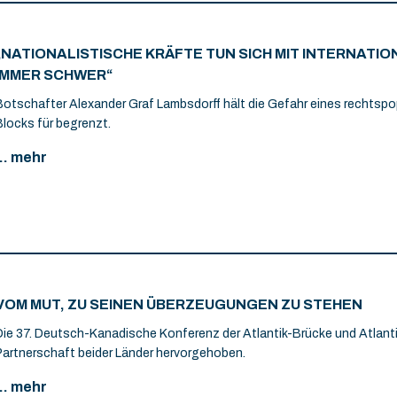
„NATIONALISTISCHE KRÄFTE TUN SICH MIT INTERNAT
IMMER SCHWER“
Botschafter Alexander Graf Lambsdorff hält die Gefahr eines rechtspo
Blocks für begrenzt.
... mehr
VOM MUT, ZU SEINEN ÜBERZEUGUNGEN ZU STEHEN
Die 37. Deutsch-Kanadische Konferenz der Atlantik-Brücke und Atlant
Partnerschaft beider Länder hervorgehoben.
... mehr