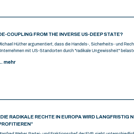
DE-COUPLING FROM THE INVERSE US-DEEP STATE?
Michael Hüther argumentiert, dass die Handels-, Sicherheits- und Rec
Unternehmen mit US-Standorten durch "radikale Ungewissheit" belast
... mehr
„DIE RADIKALE RECHTE IN EUROPA WIRD LANGFRISTIG 
PROFITIEREN“
Manfred Weber, Partei- und Fraktionschef der EVP, sieht unterschiedlic